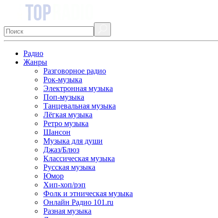
Радио
Жанры
Разговорное радио
Рок-музыка
Электронная музыка
Поп-музыка
Танцевальная музыка
Лёгкая музыка
Ретро музыка
Шансон
Музыка для души
Джаз/Блюз
Классическая музыка
Русская музыка
Юмор
Хип-хоп/рэп
Фолк и этническая музыка
Онлайн Радио 101.ru
Разная музыка