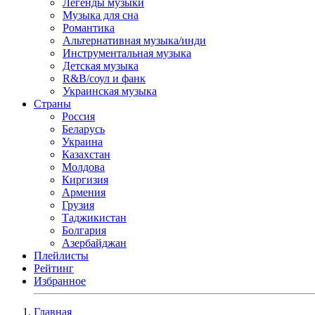
Легенды музыки
Музыка для сна
Романтика
Альтернативная музыка/инди
Инструментальная музыка
Детская музыка
R&B/cоул и фанк
Украинская музыка
Страны
Россия
Беларусь
Украина
Казахстан
Молдова
Киргизия
Армения
Грузия
Таджикистан
Болгария
Азербайджан
Плейлисты
Рейтинг
Избранное
Главная