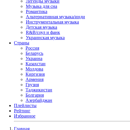
Легенды музыки
Музыка для сна
Романтика
Альтернативная музыка/инди
Инструментальная музыка
Детская музыка
R&B/cоул и фанк
Украинская музыка
Страны
Россия
Беларусь
Украина
Казахстан
Молдова
Киргизия
Армения
Грузия
Таджикистан
Болгария
Азербайджан
Плейлисты
Рейтинг
Избранное
Главная