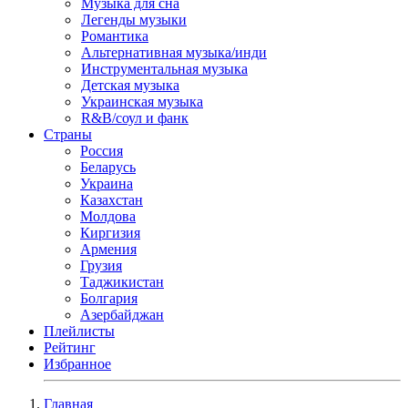
Музыка для сна
Легенды музыки
Романтика
Альтернативная музыка/инди
Инструментальная музыка
Детская музыка
Украинская музыка
R&B/cоул и фанк
Страны
Россия
Беларусь
Украина
Казахстан
Молдова
Киргизия
Армения
Грузия
Таджикистан
Болгария
Азербайджан
Плейлисты
Рейтинг
Избранное
Главная