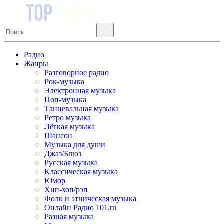
Радио
Жанры
Разговорное радио
Рок-музыка
Электронная музыка
Поп-музыка
Танцевальная музыка
Ретро музыка
Лёгкая музыка
Шансон
Музыка для души
Джаз/Блюз
Русская музыка
Классическая музыка
Юмор
Хип-хоп/рэп
Фолк и этническая музыка
Онлайн Радио 101.ru
Разная музыка