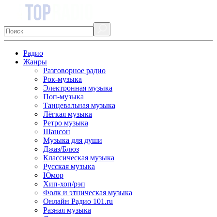
Радио
Жанры
Разговорное радио
Рок-музыка
Электронная музыка
Поп-музыка
Танцевальная музыка
Лёгкая музыка
Ретро музыка
Шансон
Музыка для души
Джаз/Блюз
Классическая музыка
Русская музыка
Юмор
Хип-хоп/рэп
Фолк и этническая музыка
Онлайн Радио 101.ru
Разная музыка