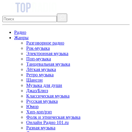
Радио
Жанры
Разговорное радио
Рок-музыка
Электронная музыка
Поп-музыка
Танцевальная музыка
Лёгкая музыка
Ретро музыка
Шансон
Музыка для души
Джаз/Блюз
Классическая музыка
Русская музыка
Юмор
Хип-хоп/рэп
Фолк и этническая музыка
Онлайн Радио 101.ru
Разная музыка