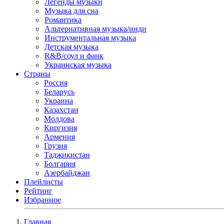
Легенды музыки
Музыка для сна
Романтика
Альтернативная музыка/инди
Инструментальная музыка
Детская музыка
R&B/cоул и фанк
Украинская музыка
Страны
Россия
Беларусь
Украина
Казахстан
Молдова
Киргизия
Армения
Грузия
Таджикистан
Болгария
Азербайджан
Плейлисты
Рейтинг
Избранное
Главная