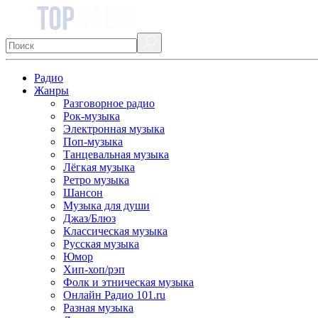
Радио
Жанры
Разговорное радио
Рок-музыка
Электронная музыка
Поп-музыка
Танцевальная музыка
Лёгкая музыка
Ретро музыка
Шансон
Музыка для души
Джаз/Блюз
Классическая музыка
Русская музыка
Юмор
Хип-хоп/рэп
Фолк и этническая музыка
Онлайн Радио 101.ru
Разная музыка