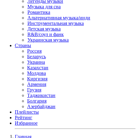
Легенды музыки
Музыка для сна
Романтика
Альтернативная музыка/инди
Инструментальная музыка
Детская музыка
R&B/cоул и фанк
Украинская музыка
Страны
Россия
Беларусь
Украина
Казахстан
Молдова
Киргизия
Армения
Грузия
Таджикистан
Болгария
Азербайджан
Плейлисты
Рейтинг
Избранное
Главная