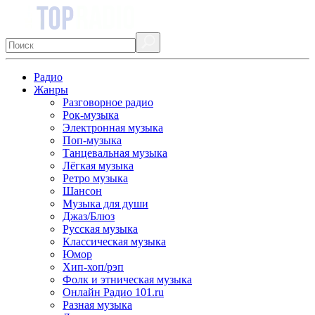
Радио
Жанры
Разговорное радио
Рок-музыка
Электронная музыка
Поп-музыка
Танцевальная музыка
Лёгкая музыка
Ретро музыка
Шансон
Музыка для души
Джаз/Блюз
Русская музыка
Классическая музыка
Юмор
Хип-хоп/рэп
Фолк и этническая музыка
Онлайн Радио 101.ru
Разная музыка