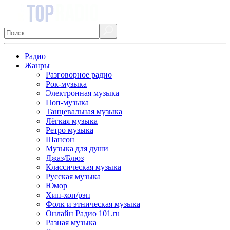
Радио
Жанры
Разговорное радио
Рок-музыка
Электронная музыка
Поп-музыка
Танцевальная музыка
Лёгкая музыка
Ретро музыка
Шансон
Музыка для души
Джаз/Блюз
Классическая музыка
Русская музыка
Юмор
Хип-хоп/рэп
Фолк и этническая музыка
Онлайн Радио 101.ru
Разная музыка