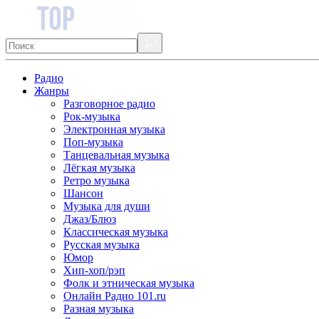
Радио
Жанры
Разговорное радио
Рок-музыка
Электронная музыка
Поп-музыка
Танцевальная музыка
Лёгкая музыка
Ретро музыка
Шансон
Музыка для души
Джаз/Блюз
Классическая музыка
Русская музыка
Юмор
Хип-хоп/рэп
Фолк и этническая музыка
Онлайн Радио 101.ru
Разная музыка