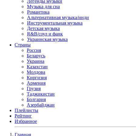
Легенды музыки
Музыка для сна
Романтика
Альтернативная музыка/инди
Инструментальная музыка
Детская музыка
R&B/cоул и фанк
Украинская музыка
Страны
Россия
Беларусь
Украина
Казахстан
Молдова
Киргизия
Армения
Грузия
Таджикистан
Болгария
Азербайджан
Плейлисты
Рейтинг
Избранное
Главная