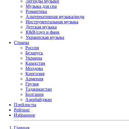
Легенды музыки
Музыка для сна
Романтика
Альтернативная музыка/инди
Инструментальная музыка
Детская музыка
R&B/cоул и фанк
Украинская музыка
Страны
Россия
Беларусь
Украина
Казахстан
Молдова
Киргизия
Армения
Грузия
Таджикистан
Болгария
Азербайджан
Плейлисты
Рейтинг
Избранное
Главная