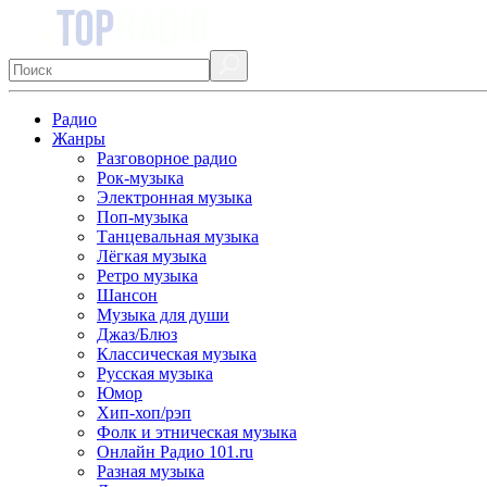
Радио
Жанры
Разговорное радио
Рок-музыка
Электронная музыка
Поп-музыка
Танцевальная музыка
Лёгкая музыка
Ретро музыка
Шансон
Музыка для души
Джаз/Блюз
Классическая музыка
Русская музыка
Юмор
Хип-хоп/рэп
Фолк и этническая музыка
Онлайн Радио 101.ru
Разная музыка