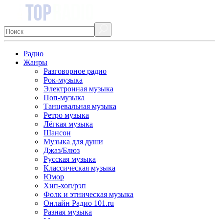
Радио
Жанры
Разговорное радио
Рок-музыка
Электронная музыка
Поп-музыка
Танцевальная музыка
Ретро музыка
Лёгкая музыка
Шансон
Музыка для души
Джаз/Блюз
Русская музыка
Классическая музыка
Юмор
Хип-хоп/рэп
Фолк и этническая музыка
Онлайн Радио 101.ru
Разная музыка