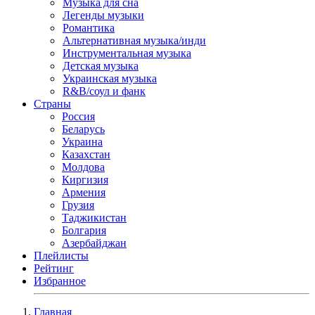
Музыка для сна
Легенды музыки
Романтика
Альтернативная музыка/инди
Инструментальная музыка
Детская музыка
Украинская музыка
R&B/cоул и фанк
Страны
Россия
Беларусь
Украина
Казахстан
Молдова
Киргизия
Армения
Грузия
Таджикистан
Болгария
Азербайджан
Плейлисты
Рейтинг
Избранное
Главная