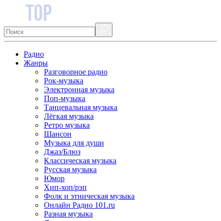
Радио
Жанры
Разговорное радио
Рок-музыка
Электронная музыка
Поп-музыка
Танцевальная музыка
Лёгкая музыка
Ретро музыка
Шансон
Музыка для души
Джаз/Блюз
Классическая музыка
Русская музыка
Юмор
Хип-хоп/рэп
Фолк и этническая музыка
Онлайн Радио 101.ru
Разная музыка