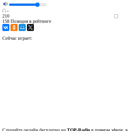
-
210
Like
158
Позиция в рейтинге
Сейчас играет:
Cлушайте
онлайн бесплатно на
TOP-Radio
в прямом эфире, в