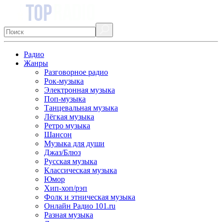
Радио
Жанры
Разговорное радио
Рок-музыка
Электронная музыка
Поп-музыка
Танцевальная музыка
Лёгкая музыка
Ретро музыка
Шансон
Музыка для души
Джаз/Блюз
Русская музыка
Классическая музыка
Юмор
Хип-хоп/рэп
Фолк и этническая музыка
Онлайн Радио 101.ru
Разная музыка