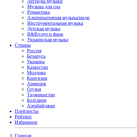
Легенды музыки
Музыка для сна
Романтика
Альтернативная музыка/инди
Инструментальная музыка
Детская музыка
R&B/cоул и фанк
Украинская музыка
Страны
Россия
Беларусь
Украина
Казахстан
Молдова
Киргизия
Армения
Грузия
Таджикистан
Болгария
Азербайджан
Плейлисты
Рейтинг
Избранное
Главная