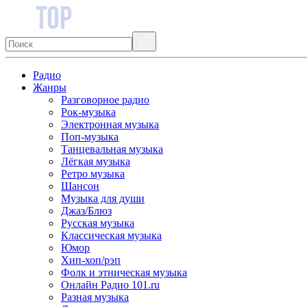
Радио
Жанры
Разговорное радио
Рок-музыка
Электронная музыка
Поп-музыка
Танцевальная музыка
Лёгкая музыка
Ретро музыка
Шансон
Музыка для души
Джаз/Блюз
Русская музыка
Классическая музыка
Юмор
Хип-хоп/рэп
Фолк и этническая музыка
Онлайн Радио 101.ru
Разная музыка