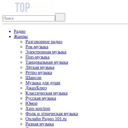
Радио
Жанры
Разговорное радио
Рок-музыка
Электронная музыка
Поп-музыка
Танцевальная музыка
Лёгкая музыка
Ретро музыка
Шансон
Музыка для души
Джаз/Блюз
Классическая музыка
Русская музыка
Юмор
Хип-хоп/рэп
Фолк и этническая музыка
Онлайн Радио 101.ru
Разная музыка