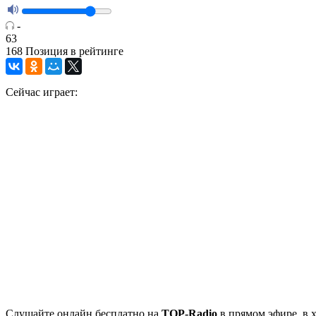
-
63
168
Позиция в рейтинге
Сейчас играет:
Cлушайте
онлайн бесплатно на
TOP-Radio
в прямом эфире, в 