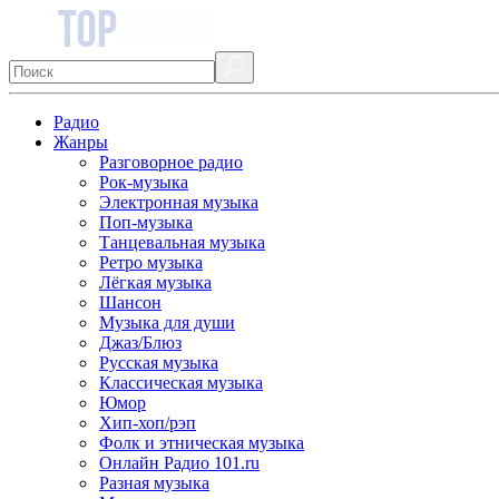
Радио
Жанры
Разговорное радио
Рок-музыка
Электронная музыка
Поп-музыка
Танцевальная музыка
Ретро музыка
Лёгкая музыка
Шансон
Музыка для души
Джаз/Блюз
Русская музыка
Классическая музыка
Юмор
Хип-хоп/рэп
Фолк и этническая музыка
Онлайн Радио 101.ru
Разная музыка