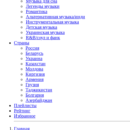
Музыка для сна
Легенды музыки
Романтика
Альтернативная музыка/инди
Инструментальная музыка
Детская музыка
Украинская музыка
R&B/cоул и фанк
Страны
Россия
Беларусь
Украина
Казахстан
Молдова
Киргизия
Армения
Грузия
Таджикистан
Болгария
Азербайджан
Плейлисты
Рейтинг
Избранное
Главная