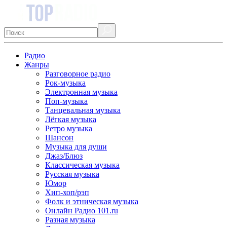
Радио
Жанры
Разговорное радио
Рок-музыка
Электронная музыка
Поп-музыка
Танцевальная музыка
Лёгкая музыка
Ретро музыка
Шансон
Музыка для души
Джаз/Блюз
Классическая музыка
Русская музыка
Юмор
Хип-хоп/рэп
Фолк и этническая музыка
Онлайн Радио 101.ru
Разная музыка