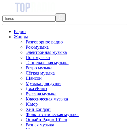
Радио
Жанры
Разговорное радио
Рок-музыка
Электронная музыка
Поп-музыка
Танцевальная музыка
Ретро музыка
Лёгкая музыка
Шансон
Музыка для души
Джаз/Блюз
Русская музыка
Классическая музыка
Юмор
Хип-хоп/рэп
Фолк и этническая музыка
Онлайн Радио 101.ru
Разная музыка