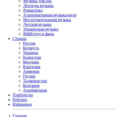
Музыка для сна
Легенды музыки
Романтика
Альтернативная музыка/инди
Инструментальная музыка
Детская музыка
Украинская музыка
R&B/cоул и фанк
Страны
Россия
Беларусь
Украина
Казахстан
Молдова
Киргизия
Армения
Грузия
Таджикистан
Болгария
Азербайджан
Плейлисты
Рейтинг
Избранное
Главная