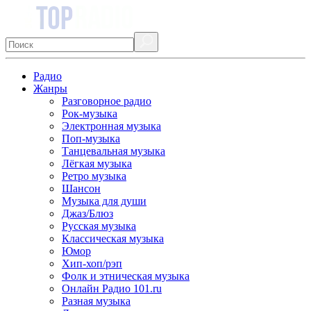
Радио
Жанры
Разговорное радио
Рок-музыка
Электронная музыка
Поп-музыка
Танцевальная музыка
Лёгкая музыка
Ретро музыка
Шансон
Музыка для души
Джаз/Блюз
Русская музыка
Классическая музыка
Юмор
Хип-хоп/рэп
Фолк и этническая музыка
Онлайн Радио 101.ru
Разная музыка