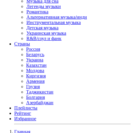
Музыка для сна
Легенды музыки
Романтика
Альтернативная музыка/инди
Инструментальная музыка
Детская музыка
Украинская музыка
R&B/cоул и фанк
Страны
Россия
Беларусь
Украина
Казахстан
Молдова
Киргизия
Армения
Грузия
Таджикистан
Болгария
Азербайджан
Плейлисты
Рейтинг
Избранное
Главная