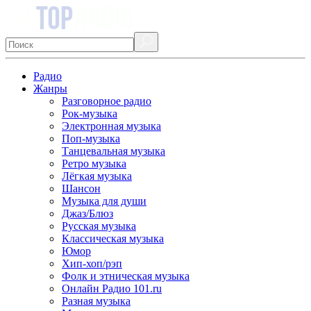
Радио
Жанры
Разговорное радио
Рок-музыка
Электронная музыка
Поп-музыка
Танцевальная музыка
Ретро музыка
Лёгкая музыка
Шансон
Музыка для души
Джаз/Блюз
Русская музыка
Классическая музыка
Юмор
Хип-хоп/рэп
Фолк и этническая музыка
Онлайн Радио 101.ru
Разная музыка