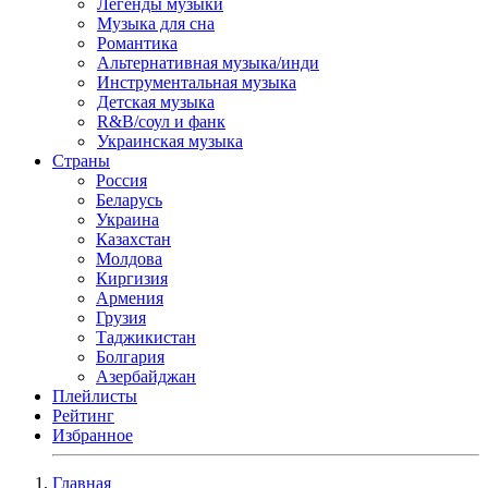
Легенды музыки
Музыка для сна
Романтика
Альтернативная музыка/инди
Инструментальная музыка
Детская музыка
R&B/cоул и фанк
Украинская музыка
Страны
Россия
Беларусь
Украина
Казахстан
Молдова
Киргизия
Армения
Грузия
Таджикистан
Болгария
Азербайджан
Плейлисты
Рейтинг
Избранное
Главная