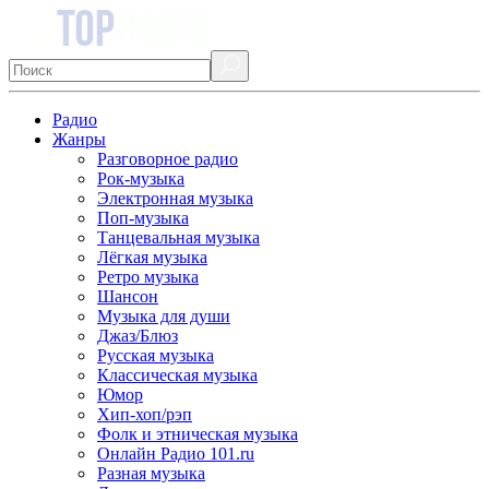
Радио
Жанры
Разговорное радио
Рок-музыка
Электронная музыка
Поп-музыка
Танцевальная музыка
Лёгкая музыка
Ретро музыка
Шансон
Музыка для души
Джаз/Блюз
Русская музыка
Классическая музыка
Юмор
Хип-хоп/рэп
Фолк и этническая музыка
Онлайн Радио 101.ru
Разная музыка