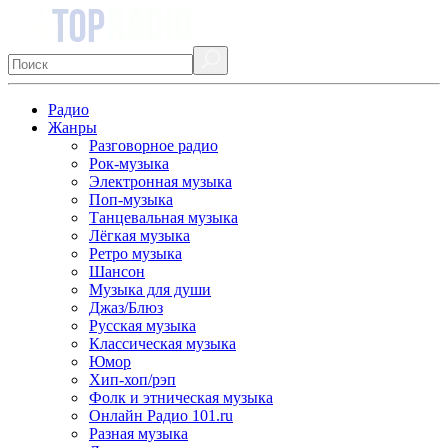
Радио
Жанры
Разговорное радио
Рок-музыка
Электронная музыка
Поп-музыка
Танцевальная музыка
Лёгкая музыка
Ретро музыка
Шансон
Музыка для души
Джаз/Блюз
Русская музыка
Классическая музыка
Юмор
Хип-хоп/рэп
Фолк и этническая музыка
Онлайн Радио 101.ru
Разная музыка