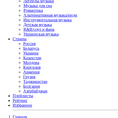
Легенды музыки
Музыка для сна
Романтика
Альтернативная музыка/инди
Инструментальная музыка
Детская музыка
R&B/cоул и фанк
Украинская музыка
Страны
Россия
Беларусь
Украина
Казахстан
Молдова
Киргизия
Армения
Грузия
Таджикистан
Болгария
Азербайджан
Плейлисты
Рейтинг
Избранное
Главная