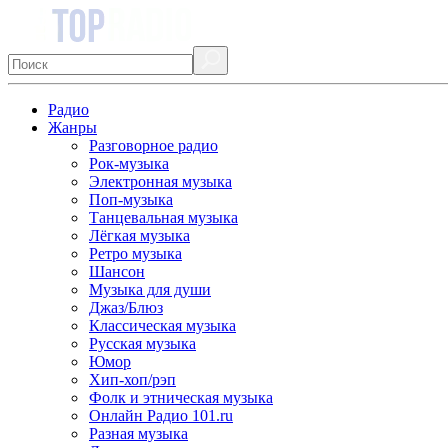
Радио
Жанры
Разговорное радио
Рок-музыка
Электронная музыка
Поп-музыка
Танцевальная музыка
Лёгкая музыка
Ретро музыка
Шансон
Музыка для души
Джаз/Блюз
Классическая музыка
Русская музыка
Юмор
Хип-хоп/рэп
Фолк и этническая музыка
Онлайн Радио 101.ru
Разная музыка