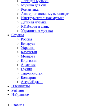
Легенды музыки
Музыка для сна
Романтика
Альтернативная музыка/инди
Инструментальная музыка
Детская музыка
R&B/cоул и фанк
Украинская музыка
Страны
Россия
Беларусь
Украина
Казахстан
Молдова
Киргизия
Армения
Грузия
Таджикистан
Болгария
Азербайджан
Плейлисты
Рейтинг
Избранное
Главная