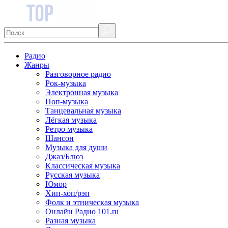
Радио
Жанры
Разговорное радио
Рок-музыка
Электронная музыка
Поп-музыка
Танцевальная музыка
Лёгкая музыка
Ретро музыка
Шансон
Музыка для души
Джаз/Блюз
Классическая музыка
Русская музыка
Юмор
Хип-хоп/рэп
Фолк и этническая музыка
Онлайн Радио 101.ru
Разная музыка