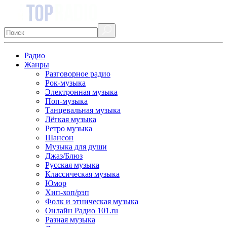
Радио
Жанры
Разговорное радио
Рок-музыка
Электронная музыка
Поп-музыка
Танцевальная музыка
Лёгкая музыка
Ретро музыка
Шансон
Музыка для души
Джаз/Блюз
Русская музыка
Классическая музыка
Юмор
Хип-хоп/рэп
Фолк и этническая музыка
Онлайн Радио 101.ru
Разная музыка