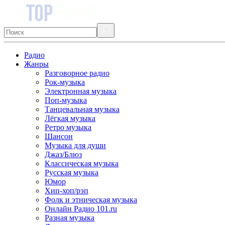
Радио
Жанры
Разговорное радио
Рок-музыка
Электронная музыка
Поп-музыка
Танцевальная музыка
Лёгкая музыка
Ретро музыка
Шансон
Музыка для души
Джаз/Блюз
Классическая музыка
Русская музыка
Юмор
Хип-хоп/рэп
Фолк и этническая музыка
Онлайн Радио 101.ru
Разная музыка