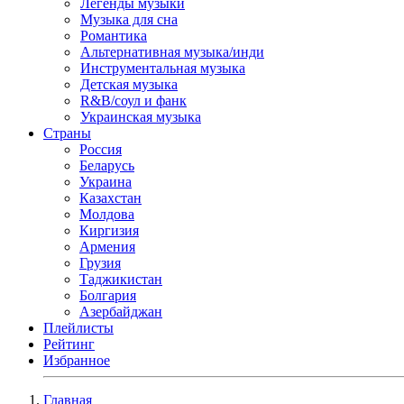
Легенды музыки
Музыка для сна
Романтика
Альтернативная музыка/инди
Инструментальная музыка
Детская музыка
R&B/cоул и фанк
Украинская музыка
Страны
Россия
Беларусь
Украина
Казахстан
Молдова
Киргизия
Армения
Грузия
Таджикистан
Болгария
Азербайджан
Плейлисты
Рейтинг
Избранное
Главная