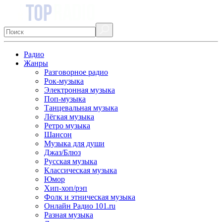
Радио
Жанры
Разговорное радио
Рок-музыка
Электронная музыка
Поп-музыка
Танцевальная музыка
Лёгкая музыка
Ретро музыка
Шансон
Музыка для души
Джаз/Блюз
Русская музыка
Классическая музыка
Юмор
Хип-хоп/рэп
Фолк и этническая музыка
Онлайн Радио 101.ru
Разная музыка