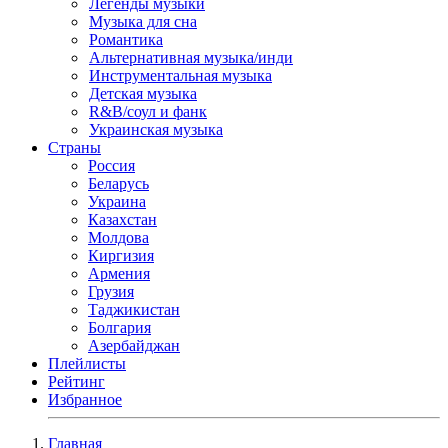
Легенды музыки
Музыка для сна
Романтика
Альтернативная музыка/инди
Инструментальная музыка
Детская музыка
R&B/cоул и фанк
Украинская музыка
Страны
Россия
Беларусь
Украина
Казахстан
Молдова
Киргизия
Армения
Грузия
Таджикистан
Болгария
Азербайджан
Плейлисты
Рейтинг
Избранное
Главная