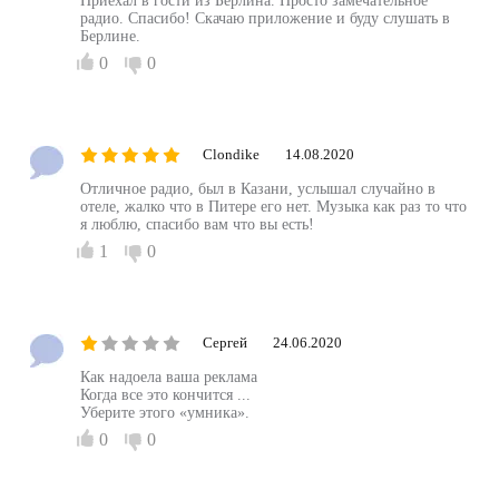
Приехал в гости из Берлина. Просто замечательное
радио. Спасибо! Скачаю приложение и буду слушать в
Берлине.
0
0
Clondike
14.08.2020
Отличное радио, был в Казани, услышал случайно в
отеле, жалко что в Питере его нет. Музыка как раз то что
я люблю, спасибо вам что вы есть!
1
0
Сергей
24.06.2020
Как надоела ваша реклама
Когда все это кончится ...
Уберите этого «умника».
0
0