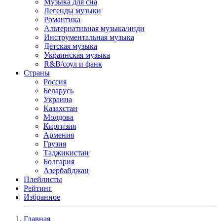
Музыка для сна
Легенды музыки
Романтика
Альтернативная музыка/инди
Инструментальная музыка
Детская музыка
Украинская музыка
R&B/cоул и фанк
Страны
Россия
Беларусь
Украина
Казахстан
Молдова
Киргизия
Армения
Грузия
Таджикистан
Болгария
Азербайджан
Плейлисты
Рейтинг
Избранное
Главная