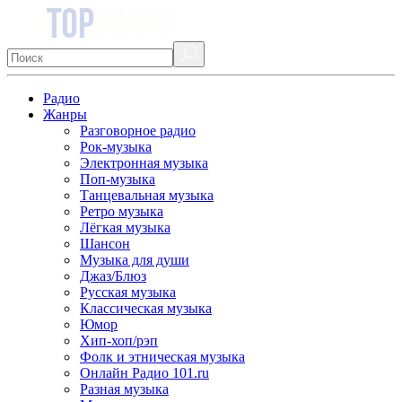
Радио
Жанры
Разговорное радио
Рок-музыка
Электронная музыка
Поп-музыка
Танцевальная музыка
Ретро музыка
Лёгкая музыка
Шансон
Музыка для души
Джаз/Блюз
Русская музыка
Классическая музыка
Юмор
Хип-хоп/рэп
Фолк и этническая музыка
Онлайн Радио 101.ru
Разная музыка