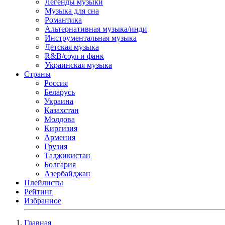
Легенды музыки
Музыка для сна
Романтика
Альтернативная музыка/инди
Инструментальная музыка
Детская музыка
R&B/cоул и фанк
Украинская музыка
Страны
Россия
Беларусь
Украина
Казахстан
Молдова
Киргизия
Армения
Грузия
Таджикистан
Болгария
Азербайджан
Плейлисты
Рейтинг
Избранное
Главная