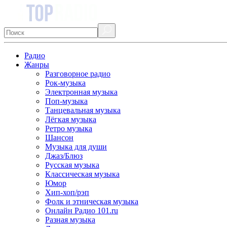
Радио
Жанры
Разговорное радио
Рок-музыка
Электронная музыка
Поп-музыка
Танцевальная музыка
Лёгкая музыка
Ретро музыка
Шансон
Музыка для души
Джаз/Блюз
Русская музыка
Классическая музыка
Юмор
Хип-хоп/рэп
Фолк и этническая музыка
Онлайн Радио 101.ru
Разная музыка