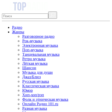
Радио
Жанры
Разговорное радио
Рок-музыка
Электронная музыка
Поп-музыка
Танцевальная музыка
Ретро музыка
Лёгкая музыка
Шансон
Музыка для души
Джаз/Блюз
Русская музыка
Классическая музыка
Юмор
Хип-хоп/рэп
Фолк и этническая музыка
Онлайн Радио 101.ru
Разная музыка