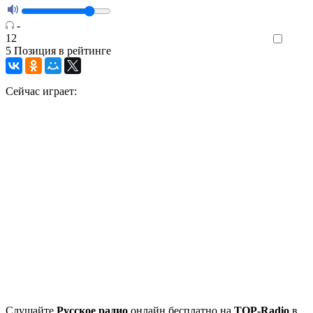
-
12
Like
5
Позиция в рейтинге
Сейчас играет:
Cлушайте
Русское радио
онлайн бесплатно на
TOP-Radio
в