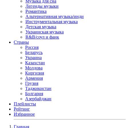
Музыка для сна
Легенды музыки
Романтика
Альтернативная музыка/инди
Инструментальная музыка
Детская музыка
Украинская музыка
R&B/cоул и фанк
Страны
Россия
Беларусь
Украина
Казахстан
Молдова
Киргизия
Армения
Грузия
Таджикистан
Болгария
Азербайджан
Плейлисты
Рейтинг
Избранное
Главная