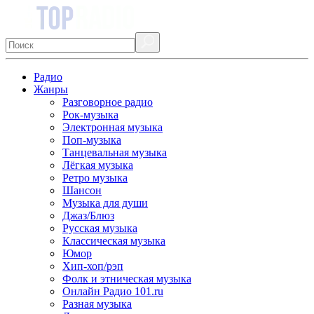
Радио
Жанры
Разговорное радио
Рок-музыка
Электронная музыка
Поп-музыка
Танцевальная музыка
Лёгкая музыка
Ретро музыка
Шансон
Музыка для души
Джаз/Блюз
Русская музыка
Классическая музыка
Юмор
Хип-хоп/рэп
Фолк и этническая музыка
Онлайн Радио 101.ru
Разная музыка