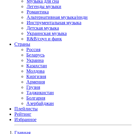
Музыка для сна
Легенды музыки
Романтика
Альтернативная музыка/инди
Инструментальная музыка
Детская музыка
Украинская музыка
R&B/cоул и фанк
Страны
Россия
Беларусь
Украина
Казахстан
Молдова
Киргизия
Армения
Грузия
Таджикистан
Болгария
Азербайджан
Плейлисты
Рейтинг
Избранное
Главная