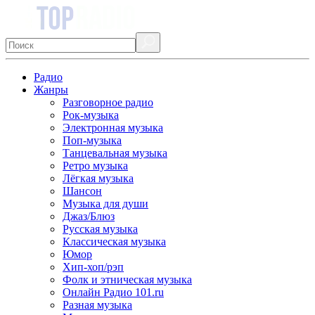
Радио
Жанры
Разговорное радио
Рок-музыка
Электронная музыка
Поп-музыка
Танцевальная музыка
Ретро музыка
Лёгкая музыка
Шансон
Музыка для души
Джаз/Блюз
Русская музыка
Классическая музыка
Юмор
Хип-хоп/рэп
Фолк и этническая музыка
Онлайн Радио 101.ru
Разная музыка