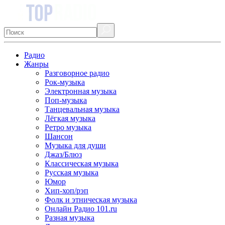
Радио
Жанры
Разговорное радио
Рок-музыка
Электронная музыка
Поп-музыка
Танцевальная музыка
Лёгкая музыка
Ретро музыка
Шансон
Музыка для души
Джаз/Блюз
Классическая музыка
Русская музыка
Юмор
Хип-хоп/рэп
Фолк и этническая музыка
Онлайн Радио 101.ru
Разная музыка