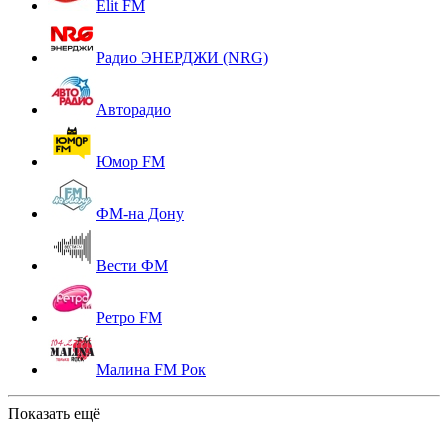
Elit FM
Радио ЭНЕРДЖИ (NRG)
Авторадио
Юмор FM
ФМ-на Дону
Вести ФМ
Ретро FM
Малина FM Рок
Показать ещё