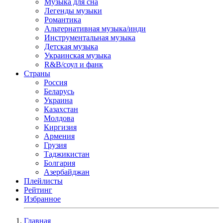
Музыка для сна
Легенды музыки
Романтика
Альтернативная музыка/инди
Инструментальная музыка
Детская музыка
Украинская музыка
R&B/cоул и фанк
Страны
Россия
Беларусь
Украина
Казахстан
Молдова
Киргизия
Армения
Грузия
Таджикистан
Болгария
Азербайджан
Плейлисты
Рейтинг
Избранное
Главная