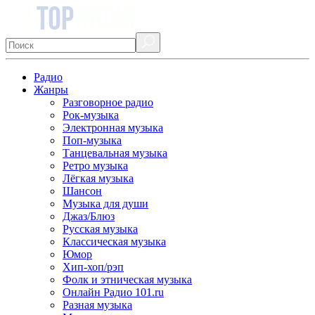
Радио
Жанры
Разговорное радио
Рок-музыка
Электронная музыка
Поп-музыка
Танцевальная музыка
Ретро музыка
Лёгкая музыка
Шансон
Музыка для души
Джаз/Блюз
Русская музыка
Классическая музыка
Юмор
Хип-хоп/рэп
Фолк и этническая музыка
Онлайн Радио 101.ru
Разная музыка