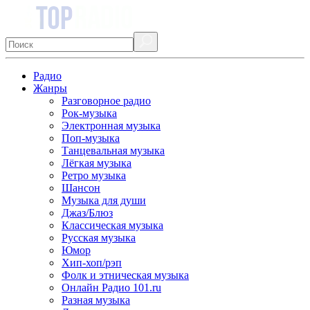
Радио
Жанры
Разговорное радио
Рок-музыка
Электронная музыка
Поп-музыка
Танцевальная музыка
Лёгкая музыка
Ретро музыка
Шансон
Музыка для души
Джаз/Блюз
Классическая музыка
Русская музыка
Юмор
Хип-хоп/рэп
Фолк и этническая музыка
Онлайн Радио 101.ru
Разная музыка