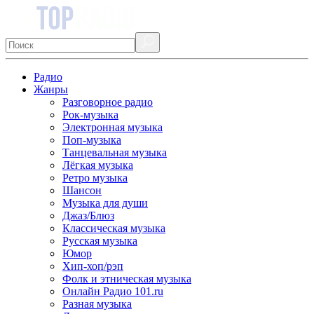
Радио
Жанры
Разговорное радио
Рок-музыка
Электронная музыка
Поп-музыка
Танцевальная музыка
Лёгкая музыка
Ретро музыка
Шансон
Музыка для души
Джаз/Блюз
Классическая музыка
Русская музыка
Юмор
Хип-хоп/рэп
Фолк и этническая музыка
Онлайн Радио 101.ru
Разная музыка