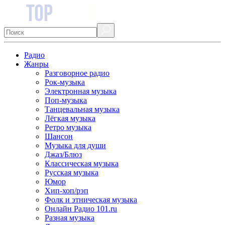
Радио
Жанры
Разговорное радио
Рок-музыка
Электронная музыка
Поп-музыка
Танцевальная музыка
Лёгкая музыка
Ретро музыка
Шансон
Музыка для души
Джаз/Блюз
Классическая музыка
Русская музыка
Юмор
Хип-хоп/рэп
Фолк и этническая музыка
Онлайн Радио 101.ru
Разная музыка