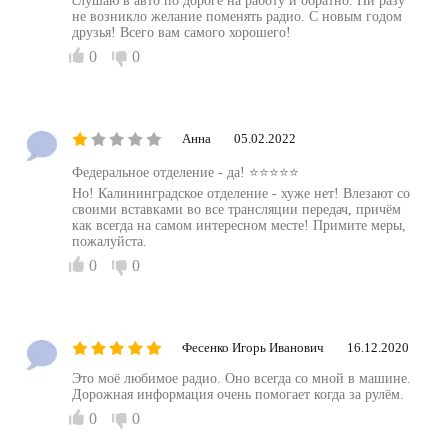
слушаю в авто по дороге на работу и обратно. Ни разу
не возникло желание поменять радио. С новым годом
друзья! Всего вам самого хорошего!
0
0
Анна
05.02.2022
Федеральное отделение - да! ⭐️⭐️⭐️⭐️⭐️
Но! Калининградское отделение - хуже нет! Влезают со
своими вставками во все трансляции передач, причём
как всегда на самом интересном месте! Примите меры,
пожалуйста.
0
0
Фесенко Игорь Иванович
16.12.2020
Это моё любимое радио. Оно всегда со мной в машине.
Дорожная информация очень помогает когда за рулём.
0
0