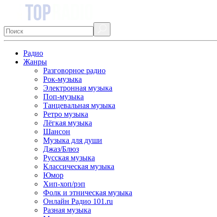
Радио
Жанры
Разговорное радио
Рок-музыка
Электронная музыка
Поп-музыка
Танцевальная музыка
Ретро музыка
Лёгкая музыка
Шансон
Музыка для души
Джаз/Блюз
Русская музыка
Классическая музыка
Юмор
Хип-хоп/рэп
Фолк и этническая музыка
Онлайн Радио 101.ru
Разная музыка