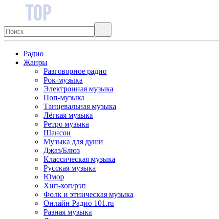
Радио
Жанры
Разговорное радио
Рок-музыка
Электронная музыка
Поп-музыка
Танцевальная музыка
Лёгкая музыка
Ретро музыка
Шансон
Музыка для души
Джаз/Блюз
Классическая музыка
Русская музыка
Юмор
Хип-хоп/рэп
Фолк и этническая музыка
Онлайн Радио 101.ru
Разная музыка