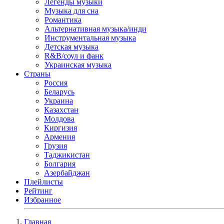
Легенды музыки
Музыка для сна
Романтика
Альтернативная музыка/инди
Инструментальная музыка
Детская музыка
R&B/cоул и фанк
Украинская музыка
Страны
Россия
Беларусь
Украина
Казахстан
Молдова
Киргизия
Армения
Грузия
Таджикистан
Болгария
Азербайджан
Плейлисты
Рейтинг
Избранное
Главная