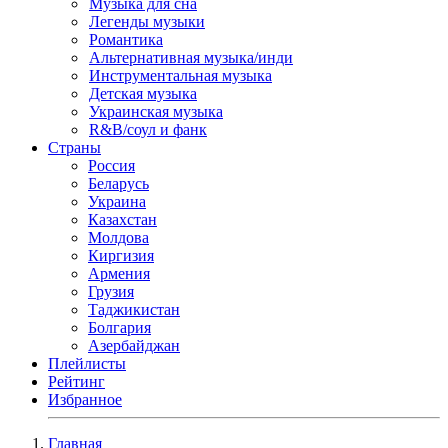
Музыка для сна
Легенды музыки
Романтика
Альтернативная музыка/инди
Инструментальная музыка
Детская музыка
Украинская музыка
R&B/cоул и фанк
Страны
Россия
Беларусь
Украина
Казахстан
Молдова
Киргизия
Армения
Грузия
Таджикистан
Болгария
Азербайджан
Плейлисты
Рейтинг
Избранное
Главная