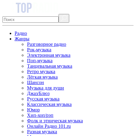
Радио
Жанры
Разговорное радио
Рок-музыка
Электронная музыка
Поп-музыка
Танцевальная музыка
Ретро музыка
Лёгкая музыка
Шансон
Музыка для души
Джаз/Блюз
Русская музыка
Классическая музыка
Юмор
Хип-хоп/рэп
Фолк и этническая музыка
Онлайн Радио 101.ru
Разная музыка