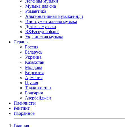
Легенды музыки
Музыка для сна
Романтика
Альтернативная музыка/инди
Инструментальная музыка
Детская музыка
R&B/cоул и фанк
Украинская музыка
Страны
Россия
Беларусь
Украина
Казахстан
Молдова
Киргизия
Армения
Грузия
Таджикистан
Болгария
Азербайджан
Плейлисты
Рейтинг
Избранное
Главная