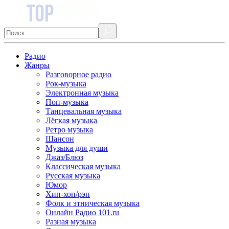
Радио
Жанры
Разговорное радио
Рок-музыка
Электронная музыка
Поп-музыка
Танцевальная музыка
Лёгкая музыка
Ретро музыка
Шансон
Музыка для души
Джаз/Блюз
Классическая музыка
Русская музыка
Юмор
Хип-хоп/рэп
Фолк и этническая музыка
Онлайн Радио 101.ru
Разная музыка