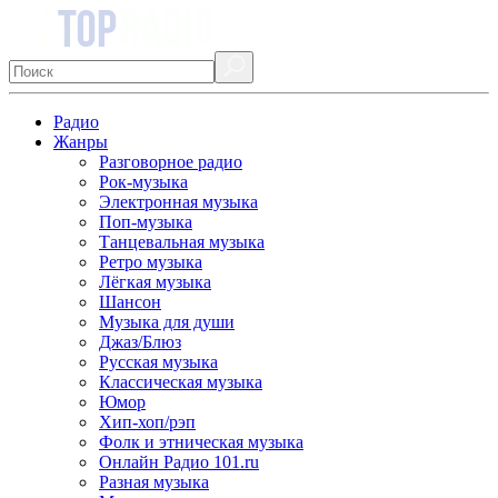
Радио
Жанры
Разговорное радио
Рок-музыка
Электронная музыка
Поп-музыка
Танцевальная музыка
Ретро музыка
Лёгкая музыка
Шансон
Музыка для души
Джаз/Блюз
Русская музыка
Классическая музыка
Юмор
Хип-хоп/рэп
Фолк и этническая музыка
Онлайн Радио 101.ru
Разная музыка