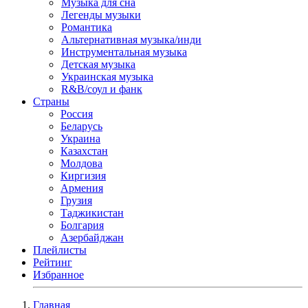
Музыка для сна
Легенды музыки
Романтика
Альтернативная музыка/инди
Инструментальная музыка
Детская музыка
Украинская музыка
R&B/cоул и фанк
Страны
Россия
Беларусь
Украина
Казахстан
Молдова
Киргизия
Армения
Грузия
Таджикистан
Болгария
Азербайджан
Плейлисты
Рейтинг
Избранное
Главная