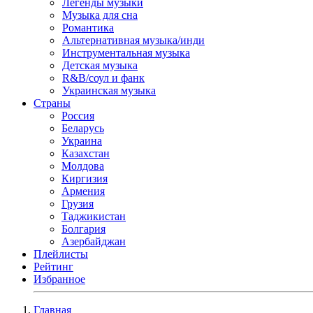
Легенды музыки
Музыка для сна
Романтика
Альтернативная музыка/инди
Инструментальная музыка
Детская музыка
R&B/cоул и фанк
Украинская музыка
Страны
Россия
Беларусь
Украина
Казахстан
Молдова
Киргизия
Армения
Грузия
Таджикистан
Болгария
Азербайджан
Плейлисты
Рейтинг
Избранное
Главная