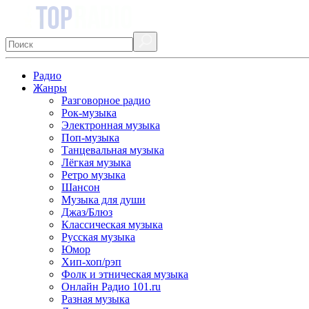
Радио
Жанры
Разговорное радио
Рок-музыка
Электронная музыка
Поп-музыка
Танцевальная музыка
Лёгкая музыка
Ретро музыка
Шансон
Музыка для души
Джаз/Блюз
Классическая музыка
Русская музыка
Юмор
Хип-хоп/рэп
Фолк и этническая музыка
Онлайн Радио 101.ru
Разная музыка