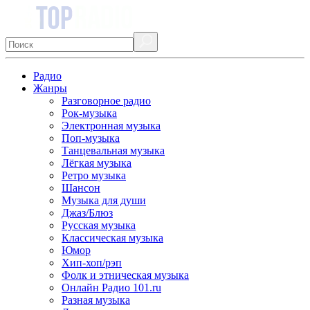
Радио
Жанры
Разговорное радио
Рок-музыка
Электронная музыка
Поп-музыка
Танцевальная музыка
Лёгкая музыка
Ретро музыка
Шансон
Музыка для души
Джаз/Блюз
Русская музыка
Классическая музыка
Юмор
Хип-хоп/рэп
Фолк и этническая музыка
Онлайн Радио 101.ru
Разная музыка