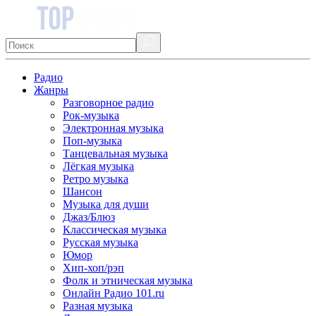
Радио
Жанры
Разговорное радио
Рок-музыка
Электронная музыка
Поп-музыка
Танцевальная музыка
Лёгкая музыка
Ретро музыка
Шансон
Музыка для души
Джаз/Блюз
Классическая музыка
Русская музыка
Юмор
Хип-хоп/рэп
Фолк и этническая музыка
Онлайн Радио 101.ru
Разная музыка