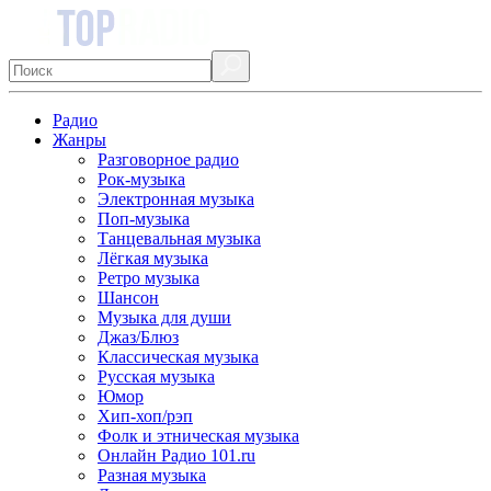
Радио
Жанры
Разговорное радио
Рок-музыка
Электронная музыка
Поп-музыка
Танцевальная музыка
Лёгкая музыка
Ретро музыка
Шансон
Музыка для души
Джаз/Блюз
Классическая музыка
Русская музыка
Юмор
Хип-хоп/рэп
Фолк и этническая музыка
Онлайн Радио 101.ru
Разная музыка