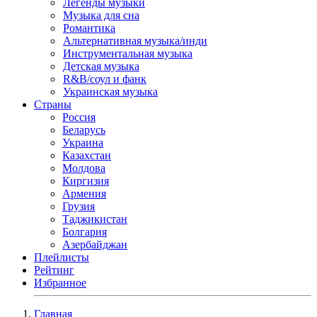
Легенды музыки
Музыка для сна
Романтика
Альтернативная музыка/инди
Инструментальная музыка
Детская музыка
R&B/cоул и фанк
Украинская музыка
Страны
Россия
Беларусь
Украина
Казахстан
Молдова
Киргизия
Армения
Грузия
Таджикистан
Болгария
Азербайджан
Плейлисты
Рейтинг
Избранное
Главная