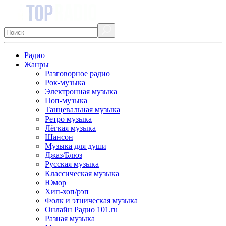
Радио
Жанры
Разговорное радио
Рок-музыка
Электронная музыка
Поп-музыка
Танцевальная музыка
Ретро музыка
Лёгкая музыка
Шансон
Музыка для души
Джаз/Блюз
Русская музыка
Классическая музыка
Юмор
Хип-хоп/рэп
Фолк и этническая музыка
Онлайн Радио 101.ru
Разная музыка