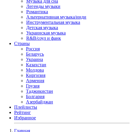
Музыка для сна
Легенды музыки
Романтика
Альтернативная музыка/инди
Инструментальная музыка
Детская музыка
Украинская музыка
R&B/cоул и фанк
Страны
Россия
Беларусь
Украина
Казахстан
Молдова
Киргизия
Армения
Грузия
Таджикистан
Болгария
Азербайджан
Плейлисты
Рейтинг
Избранное
Главная