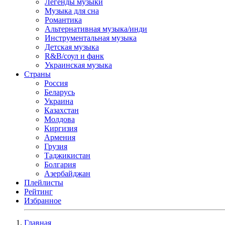
Легенды музыки
Музыка для сна
Романтика
Альтернативная музыка/инди
Инструментальная музыка
Детская музыка
R&B/cоул и фанк
Украинская музыка
Страны
Россия
Беларусь
Украина
Казахстан
Молдова
Киргизия
Армения
Грузия
Таджикистан
Болгария
Азербайджан
Плейлисты
Рейтинг
Избранное
Главная