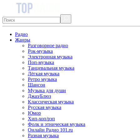
Радио
Жанры
Разговорное радио
Рок-музыка
Электронная музыка
Поп-музыка
Танцевальная музыка
Лёгкая музыка
Ретро музыка
Шансон
Музыка для души
Джаз/Блюз
Классическая музыка
Русская музыка
Юмор
Хип-хоп/рэп
Фолк и этническая музыка
Онлайн Радио 101.ru
Разная музыка